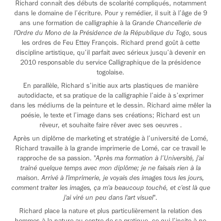
Richard connaît des débuts de scolarité compliqués, notamment
dans le domaine de l’écriture. Pour y remédier, il suit à l’âge de 9
ans une formation de calligraphie à la
Grande Chancellerie de
l'Ordre du Mono de la Présidence de la République du Togo
, sous
les ordres de Feu Ettey François. Richard prend goût à cette
discipline artistique, qu’il parfait avec sérieux jusqu’à devenir en
2010 responsable du service Calligraphique de la présidence
togolaise.
En parallèle, Richard s’initie aux arts plastiques de manière
autodidacte, et sa pratique de la calligraphie l’aide à s’exprimer
dans les médiums de la peinture et le dessin. Richard aime mêler la
poésie, le texte et l’image dans ses créations; Richard est un
rêveur, et souhaite faire rêver avec ses oeuvres .
Après un diplôme de marketing et stratégie à l’université de Lomé,
Richard travaille à la grande imprimerie de Lomé, car ce travail le
rapproche de sa passion. "
Après ma formation à
l’Université
, j'ai
traîné
quelque temps avec mon diplôme; je ne faisais rien à la
maison. Arrivé à l'imprimerie, je voyais des images tous les jours,
comment traiter les images, ça m'a beaucoup touché, et c'est là que
j'ai viré un peu dans l'art visuel
".
Richard place la nature et plus particulièrement la relation des
hommes à la nature au centre de sa pratique, ce qui l’incite à ne