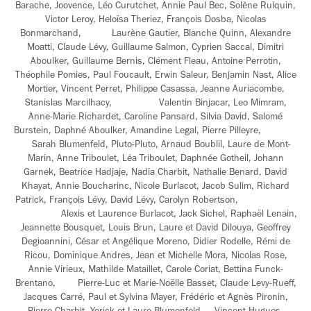
Barache, Joovence, Léo Curutchet, Annie Paul Bec, Solène Rulquin,
Victor Leroy, Heloïsa Theriez, François Dosba, Nicolas
Bonmarchand, Laurène Gautier, Blanche Quinn, Alexandre
Moatti, Claude Lévy, Guillaume Salmon, Cyprien Saccal, Dimitri
Aboulker, Guillaume Bernis, Clément Fleau, Antoine Perrotin,
Théophile Pomies, Paul Foucault, Erwin Saleur, Benjamin Nast, Alice
Mortier, Vincent Perret, Philippe Casassa, Jeanne Auriacombe,
Stanislas Marcilhacy, Valentin Binjacar, Leo Mimram,
Anne-Marie Richardet, Caroline Pansard, Silvia David, Salomé
Burstein, Daphné Aboulker, Amandine Legal, Pierre Pilleyre,
Sarah Blumenfeld, Pluto-Pluto, Arnaud Boublil, Laure de Mont-
Marin, Anne Triboulet, Léa Triboulet, Daphnée Gotheil, Johann
Garnek, Beatrice Hadjaje, Nadia Charbit, Nathalie Benard, David
Khayat, Annie Boucharinc, Nicole Burlacot, Jacob Sulim, Richard
Patrick, François Lévy, David Lévy, Carolyn Robertson,
Alexis et Laurence Burlacot, Jack Sichel, Raphaël Lenain,
Jeannette Bousquet, Louis Brun, Laure et David Dilouya, Geoffrey
Degioannini, César et Angélique Moreno, Didier Rodelle, Rémi de
Ricou, Dominique Andres, Jean et Michelle Mora, Nicolas Rose,
Annie Virieux, Mathilde Mataillet, Carole Coriat, Bettina Funck-
Brentano, Pierre-Luc et Marie-Noëlle Basset, Claude Levy-Rueff,
Jacques Carré, Paul et Sylvina Mayer, Frédéric et Agnès Pironin,
Pierre Charbit, Yorick et Laure Blumenfeld, Vincent Hugues,