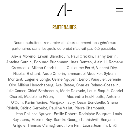
Partenaires
Nous souhaitons remercier chaleureusement nos généreux
partenaires sans lesquels ce projet n'aurait pas été possible:
Alexis Moreno, Erwan Blanchouin, Paul Oreckin, Fanny Berlin,
Antoine Garcin, Edouard Buchmann, Ines Dentan, Alain Li, Romane
Cresseaux, Milena Charbit, Guillaume Ferré, Vincent Diry,
Nicolas Richard, Aude Omerin, Emmanuel Aboulker, Sylvain
Montant, Eugénie Longé, Céline Nguyen, Benoit Pasquier, Jérémie
Oiry, Miléna Henochsberg, Axel Besse, Charles Roland-Gosselin,
Julie Comer, Chloé Benhacoun, Marie Delavoie, Louis Baqué, Gabriel
Charbit, Madeleine Péron, Alexandre Eeckhoutte, Antoine
O'Quin, Karim Yacine, Margaux Faury, César Bonduelle, Shana
Ribinik, Cédric Gerbelot, Pauline Vallat, Pierre Chambault,
Jean-Philippe Nguyen, Emilie Robert, Rodolphe Bouquet, Louis
Buyssens, Maxime Roy, Sandro George Tushishvili, Benjamin
Arliguie, Thomas Clamagirand, Tom Pim, Laura Jeannin, Enki